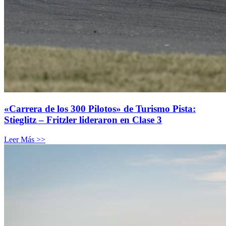
«Carrera de los 300 Pilotos» de Turismo Pista:
Stieglitz – Fritzler lideraron en Clase 3
Leer Más >>