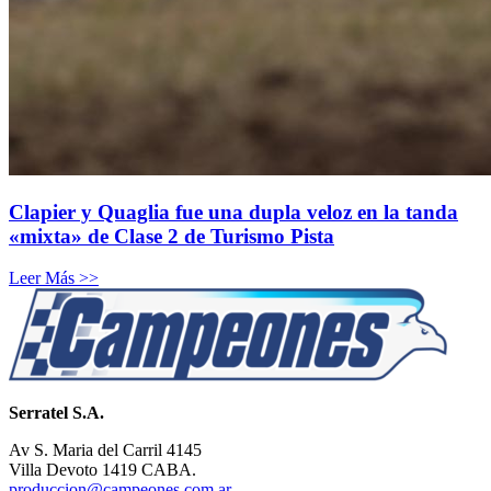
Clapier y Quaglia fue una dupla veloz en la tanda
«mixta» de Clase 2 de Turismo Pista
Leer Más >>
Serratel S.A.
Av S. Maria del Carril 4145
Villa Devoto 1419 CABA.
produccion@campeones.com.ar