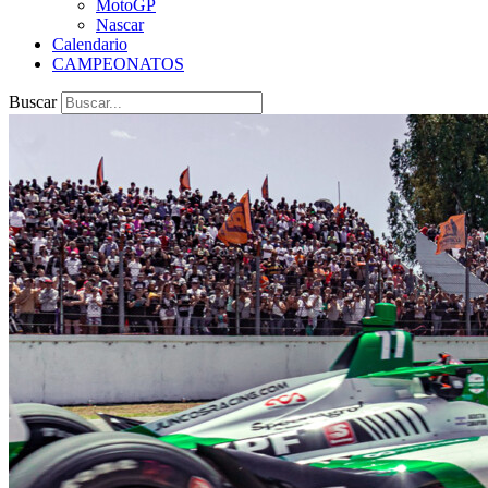
MotoGP
Nascar
Calendario
CAMPEONATOS
Buscar