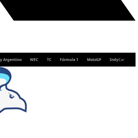
ntino
WEC
TC
Fórmula 1
MotoGP
IndyCar
WRC