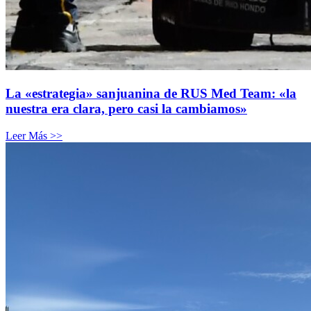
La «estrategia» sanjuanina de RUS Med Team: «la
nuestra era clara, pero casi la cambiamos»
Leer Más >>