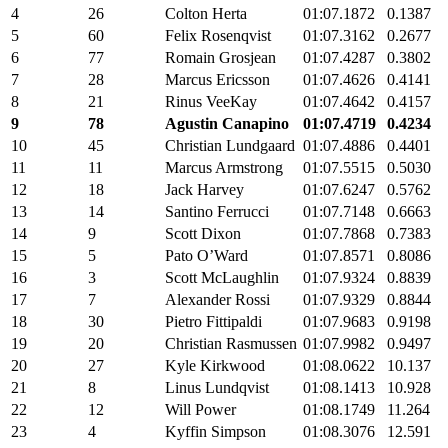
4
26
Colton Herta
01:07.1872
0.1387
5
60
Felix Rosenqvist
01:07.3162
0.2677
6
77
Romain Grosjean
01:07.4287
0.3802
7
28
Marcus Ericsson
01:07.4626
0.4141
8
21
Rinus VeeKay
01:07.4642
0.4157
9
78
Agustin Canapino
01:07.4719
0.4234
10
45
Christian Lundgaard
01:07.4886
0.4401
11
11
Marcus Armstrong
01:07.5515
0.5030
12
18
Jack Harvey
01:07.6247
0.5762
13
14
Santino Ferrucci
01:07.7148
0.6663
14
9
Scott Dixon
01:07.7868
0.7383
15
5
Pato O’Ward
01:07.8571
0.8086
16
3
Scott McLaughlin
01:07.9324
0.8839
17
7
Alexander Rossi
01:07.9329
0.8844
18
30
Pietro Fittipaldi
01:07.9683
0.9198
19
20
Christian Rasmussen
01:07.9982
0.9497
20
27
Kyle Kirkwood
01:08.0622
10.137
21
8
Linus Lundqvist
01:08.1413
10.928
22
12
Will Power
01:08.1749
11.264
23
4
Kyffin Simpson
01:08.3076
12.591