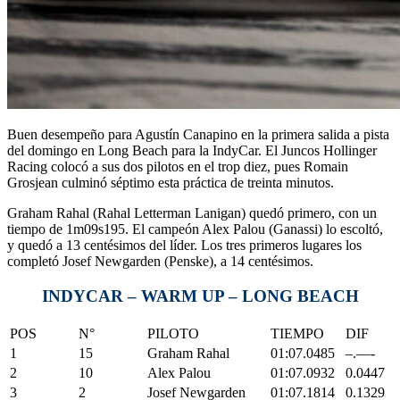
Buen desempeño para Agustín Canapino en la primera salida a pista
del domingo en Long Beach para la IndyCar. El Juncos Hollinger
Racing colocó a sus dos pilotos en el trop diez, pues Romain
Grosjean culminó séptimo esta práctica de treinta minutos.
Graham Rahal (Rahal Letterman Lanigan) quedó primero, con un
tiempo de 1m09s195. El campeón Alex Palou (Ganassi) lo escoltó,
y quedó a 13 centésimos del líder. Los tres primeros lugares los
completó Josef Newgarden (Penske), a 14 centésimos.
INDYCAR – WARM UP – LONG BEACH
POS
N°
PILOTO
TIEMPO
DIF
1
15
Graham Rahal
01:07.0485
–.—-
2
10
Alex Palou
01:07.0932
0.0447
3
2
Josef Newgarden
01:07.1814
0.1329