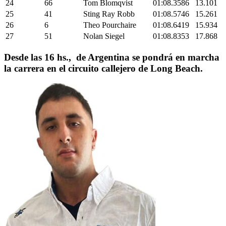
24
66
Tom Blomqvist
01:08.3586
13.101
25
41
Sting Ray Robb
01:08.5746
15.261
26
6
Theo Pourchaire
01:08.6419
15.934
27
51
Nolan Siegel
01:08.8353
17.868
Desde las 16 hs., de Argentina se pondrá en marcha
la carrera en el circuito callejero de Long Beach.