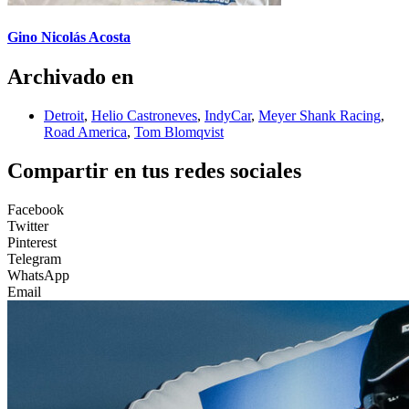
Gino Nicolás Acosta
Archivado en
Detroit
,
Helio Castroneves
,
IndyCar
,
Meyer Shank Racing
,
Road America
,
Tom Blomqvist
Compartir en tus redes sociales
Facebook
Twitter
Pinterest
Telegram
WhatsApp
Email