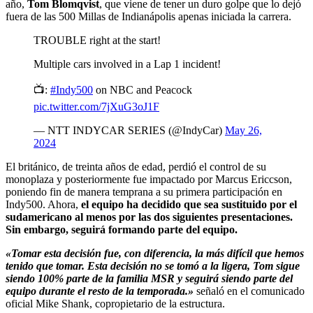
año,
Tom Blomqvist
, que viene de tener un duro golpe que lo dejó
fuera de las 500 Millas de Indianápolis apenas iniciada la carrera.
TROUBLE right at the start!
Multiple cars involved in a Lap 1 incident!
📺:
#Indy500
on NBC and Peacock
pic.twitter.com/7jXuG3oJ1F
— NTT INDYCAR SERIES (@IndyCar)
May 26,
2024
El británico, de treinta años de edad, perdió el control de su
monoplaza y posteriormente fue impactado por Marcus Ericcson,
poniendo fin de manera temprana a su primera participación en
Indy500. Ahora,
el equipo ha decidido que sea sustituido por el
sudamericano al menos por las dos siguientes presentaciones.
Sin embargo, seguirá formando parte del equipo.
«Tomar esta decisión fue, con diferencia, la más difícil que hemos
tenido que tomar. Esta decisión no se tomó a la ligera, Tom sigue
siendo 100% parte de la familia MSR y seguirá siendo parte del
equipo durante el resto de la temporada.»
señaló en el comunicado
oficial Mike Shank, copropietario de la estructura.