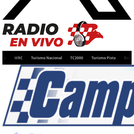
WRC
Turismo Nacional
TC2000
Turismo Pista
Desafío Ruta