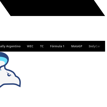
ntino
WEC
TC
Fórmula 1
MotoGP
IndyCar
WRC