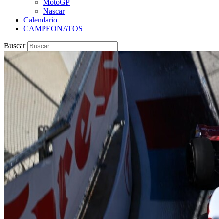
MotoGP
Nascar
Calendario
CAMPEONATOS
Buscar