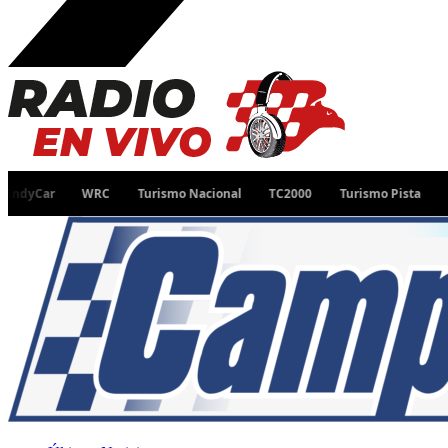
WRC
Turismo Nacional
TC2000
Turismo Pista
Desafío R