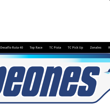
uta 40
Top Race
TC Pista
TC Pick Up
Zonales
Rally Arge