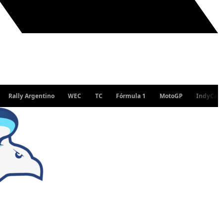
lly Argentino
WEC
TC
Fórmula 1
MotoGP
IndyCar