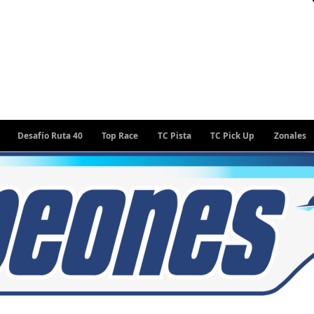
Desafío Ruta 40
Top Race
TC Pista
TC Pick Up
Zonales
Ra