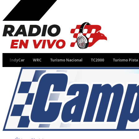
IndyCar
WRC
Turismo Nacional
TC2000
Turismo Pista