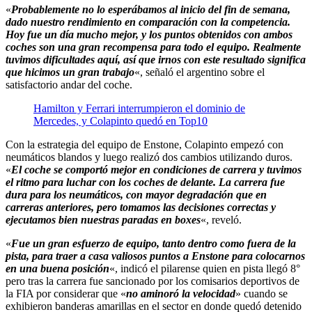
«
Probablemente no lo esperábamos al inicio del fin de semana,
dado nuestro rendimiento en comparación con la competencia.
Hoy fue un día mucho mejor, y los puntos obtenidos con ambos
coches son una gran recompensa para todo el equipo. Realmente
tuvimos dificultades aquí, así que irnos con este resultado significa
que hicimos un gran trabajo
«, señaló el argentino sobre el
satisfactorio andar del coche.
Hamilton y Ferrari interrumpieron el dominio de
Mercedes, y Colapinto quedó en Top10
Con la estrategia del equipo de Enstone, Colapinto empezó con
neumáticos blandos y luego realizó dos cambios utilizando duros.
«
El coche se comportó mejor en condiciones de carrera y tuvimos
el ritmo para luchar con los coches de delante. La carrera fue
dura para los neumáticos, con mayor degradación que en
carreras anteriores, pero tomamos las decisiones correctas y
ejecutamos bien nuestras paradas en boxes
«, reveló.
«
Fue un gran esfuerzo de equipo, tanto dentro como fuera de la
pista, para traer a casa valiosos puntos a Enstone para colocarnos
en una buena posición
«, indicó el pilarense quien en pista llegó 8°
pero tras la carrera fue sancionado por los comisarios deportivos de
la FIA por considerar que «
no aminoró la velocidad
» cuando se
exhibieron banderas amarillas en el sector en donde quedó detenido