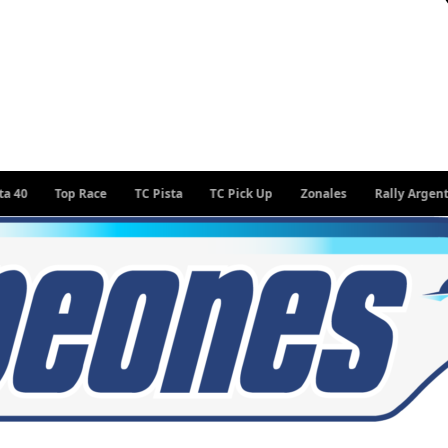
Top Race
TC Pista
TC Pick Up
Zonales
Rally Argentino