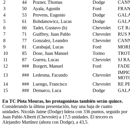
2
44
Pozner, Thomas
Dodge
CANN
3
50
Ayala, Agustín
Ford
FRAN
4
53
Provens, Eugenio
Dodge
GALA
5
61
Bohdanowicz, Lucas
Dodge
GALA
6
66
Tadei, Gustavo (h)
Chevrolet
GT R
7
71
Guiffrey, Juan Pablo
Chevrolet
RUS 
8
77
Gonzalez, Leandro
Chevrolet
CANN
9
81
Carabajal, Lucas
Ford
MORI
10
85
Dose, Juan Manuel
Torino
TROT
11
87
Guerra, Lucas
Chevrolet
SJ R
12
###
Borgert, Manuel
Ford
FADE
IMPI
13
###
Ledesma, Facundo
Chevrolet
MOT
14
###
Luengo, Francisco
Chevrolet
RE P
15
###
Demarco, Luca
Dodge
GALA
En TC Pista Mouras, los protagonistas también serán quince.
Considerando la última presentación, hay una baja de cuatro
unidades. Nicolás Jaime (Dodge) lidera con 336 puntos, seguido por
Juan Pablo Alberti (Chevrolet) a 17,5 unidades. El tercero es
Alejandro Martínez (ahora con Dodge), a 43,5.