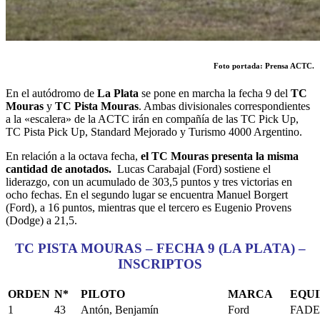
Foto portada: Prensa ACTC.
En el autódromo de
La Plata
se pone en marcha la fecha 9 del
TC
Mouras
y
TC Pista Mouras
. Ambas divisionales correspondientes
a la «escalera» de la ACTC irán en compañía de las TC Pick Up,
TC Pista Pick Up, Standard Mejorado y Turismo 4000 Argentino.
En relación a la octava fecha,
el TC Mouras presenta la misma
cantidad de anotados.
Lucas Carabajal (Ford) sostiene el
liderazgo, con un acumulado de 303,5 puntos y tres victorias en
ocho fechas. En el segundo lugar se encuentra Manuel Borgert
(Ford), a 16 puntos, mientras que el tercero es Eugenio Provens
(Dodge) a 21,5.
TC PISTA MOURAS – FECHA 9 (LA PLATA) –
INSCRIPTOS
ORDEN
N*
PILOTO
MARCA
EQUI
1
43
Antón, Benjamín
Ford
FADE