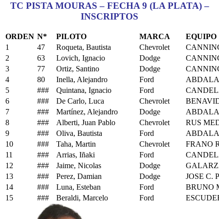
TC PISTA MOURAS – FECHA 9 (LA PLATA) –
INSCRIPTOS
ORDEN
N*
PILOTO
MARCA
EQUIPO
1
47
Roqueta, Bautista
Chevrolet
CANNIN
2
63
Lovich, Ignacio
Dodge
CANNIN
3
77
Ortiz, Santino
Dodge
CANNIN
4
80
Inella, Alejandro
Ford
ABDALA
5
###
Quintana, Ignacio
Ford
CANDEL
6
###
De Carlo, Luca
Chevrolet
BENAVI
7
###
Martínez, Alejandro
Dodge
ABDALA
8
###
Alberti, Juan Pablo
Chevrolet
RUS ME
9
###
Oliva, Bautista
Ford
ABDALA
10
###
Taha, Martin
Chevrolet
FRANO 
11
###
Arrias, Iñaki
Ford
CANDEL
12
###
Jaime, Nicolas
Dodge
GALARZ
13
###
Perez, Damian
Dodge
JOSE C.
14
###
Luna, Esteban
Ford
BRUNO 
15
###
Beraldi, Marcelo
Ford
ESCUDER