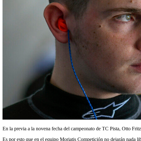
En la previa a la novena fecha del campeonato de TC Pista, Otto Fritzle
Es por esto que en el equipo Moriatis Competición no dejarán nada li