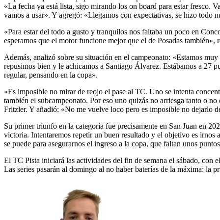
«La fecha ya está lista, sigo mirando los on board para estar fresco.
vamos a usar». Y agregó: «Llegamos con expectativas, se hizo todo nue
«Para estar del todo a gusto y tranquilos nos faltaba un poco en Conc
esperamos que el motor funcione mejor que el de Posadas también», re
Además, analizó sobre su situación en el campeonato: «Estamos muy fu
repusimos bien y le achicamos a Santiago Álvarez. Estábamos a 27 pun
regular, pensando en la copa».
«Es imposible no mirar de reojo el pase al TC. Uno se intenta concent
también el subcampeonato. Por eso uno quizás no arriesga tanto o no 
Fritzler. Y añadió: «No me vuelve loco pero es imposible no dejarlo d
Su primer triunfo en la categoría fue precisamente en San Juan en 202
victoria. Intentaremos repetir un buen resultado y el objetivo es irno
se puede para asegurarnos el ingreso a la copa, que faltan unos puntos
El TC Pista iniciará las actividades del fin de semana el sábado, con 
Las series pasarán al domingo al no haber baterías de la máxima: la pr