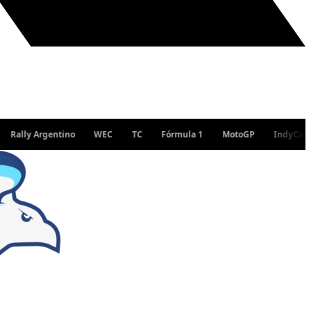
y Argentino
WEC
TC
Fórmula 1
MotoGP
IndyCar
WR