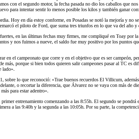
 Vamos con el segundo motor, la fecha pasada no dio los caballos que no
vo para intentar sentir lo menos posible los kilos y también ganar conf
ordia. Hoy en día estoy conforme, en Posadas se notó la mejoría y no s
marcó el piloto de Ford, que suma tres triunfos en lo que va del año y 
ertes, en las últimas fechas muy firmes, me compliqué en Toay por la e
tos y nos fuimos a nueve, el saldo fue muy positivo por los puntos que
rar en el campeonato que corre y en el objetivo que es ser campeón, pe
de más, porque si bien todos quieren salir campeones pasar al TC es di
e lado».
1, sobre lo que reconoció: «Trae buenos recuerdos El Villicum, además 
s adelante, o recortar la diferencia, que Álvarez no se vaya con más de 
 más para estar adentro».
el primer entrenamiento comenzando a las 8:55h. El segundo se pondrá en 
imera a las 9:40h y la segunda a las 10:05h. Por su parte, la competenci