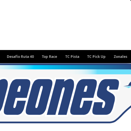
afío Ruta 40
Top Race
TC Pista
TC Pick Up
Zonales
Rall