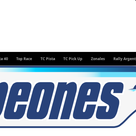
Top Race
TC Pista
TC Pick Up
Zonales
Rally Argentino