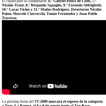
El clasificador lo completaron:
6.° Gabriel Ponce de León, 7.°
Nicolás Traut, 8.° Benjamín Squaglia, 9.° Facundo Aldrighetti,
10.° Lucas Vicino y 11.° Matías Rodríguez. Desertaron Nicolás
Palau, Marcelo Ciarrocchi, Tomás Fernández y Juan Pablo
Traverso.
La próxima fecha del
TC2000 marcará el regreso de la categoría
a Toay, La Pampa, el 8 y 9 de agosto junto al Top Race.