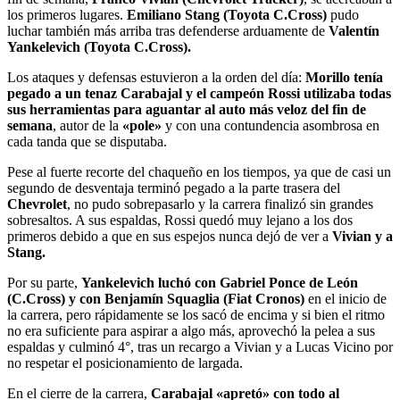
los primeros lugares.
Emiliano Stang (Toyota C.Cross)
pudo
luchar también más arriba tras defenderse arduamente de
Valentín
Yankelevich (Toyota C.Cross).
Los ataques y defensas estuvieron a la orden del día:
Morillo tenía
pegado a un tenaz Carabajal y el campeón Rossi utilizaba todas
sus herramientas para aguantar al auto más veloz del fin de
semana
, autor de la
«pole»
y con una contundencia asombrosa en
cada tanda que se disputaba.
Pese al fuerte recorte del chaqueño en los tiempos, ya que de casi un
segundo de desventaja terminó pegado a la parte trasera del
Chevrolet
, no pudo sobrepasarlo y la carrera finalizó sin grandes
sobresaltos. A sus espaldas, Rossi quedó muy lejano a los dos
primeros debido a que en sus espejos nunca dejó de ver a
Vivian y a
Stang.
Por su parte,
Yankelevich luchó con Gabriel Ponce de León
(C.Cross) y con Benjamín Squaglia (Fiat Cronos)
en el inicio de
la carrera, pero rápidamente se los sacó de encima y si bien el ritmo
no era suficiente para aspirar a algo más, aprovechó la pelea a sus
espaldas y culminó 4°, tras un recargo a Vivian y a Lucas Vicino por
no respetar el posicionamiento de largada.
En el cierre de la carrera,
Carabajal «apretó» con todo al