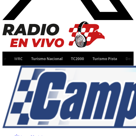
WRC
Turismo Nacional
TC2000
Turismo Pista
Desafío Ruta