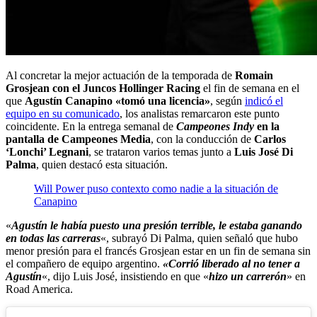
Al concretar la mejor actuación de la temporada de
Romain
Grosjean con el Juncos Hollinger Racing
el fin de semana en el
que
Agustín Canapino «tomó una licencia»
, según
indicó el
equipo en su comunicado
, los analistas remarcaron este punto
coincidente. En la entrega semanal de
Campeones Indy
en la
pantalla de Campeones Media
, con la conducción de
Carlos
‘Lonchi’ Legnani
, se trataron varios temas junto a
Luis José Di
Palma
, quien destacó esta situación.
Will Power puso contexto como nadie a la situación de
Canapino
«
Agustín le había puesto una presión terrible, le estaba ganando
en todas las carreras
«, subrayó Di Palma, quien señaló que hubo
menor presión para el francés Grosjean estar en un fin de semana sin
el compañero de equipo argentino.
«Corrió liberado al no tener a
Agustín
«, dijo Luis José, insistiendo en que «
hizo un carrerón
» en
Road America.