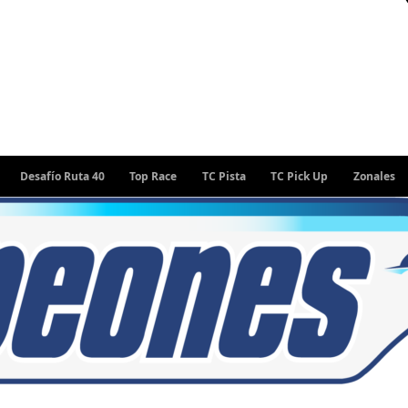
safío Ruta 40
Top Race
TC Pista
TC Pick Up
Zonales
Rall