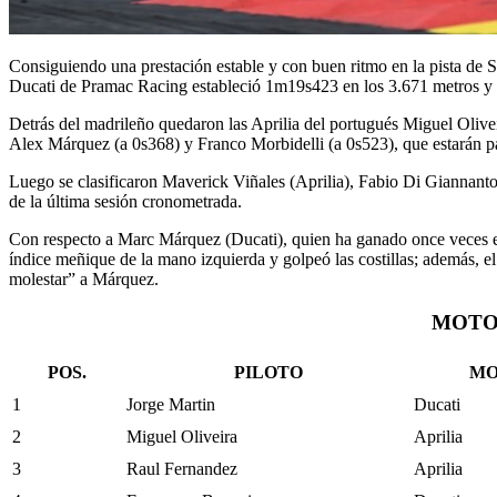
Consiguiendo una prestación estable y con buen ritmo en la pista de 
Ducati de Pramac Racing estableció 1m19s423 en los 3.671 metros y 
Detrás del madrileño quedaron las Aprilia del portugués Miguel Olive
Alex Márquez (a 0s368) y Franco Morbidelli (a 0s523), que estarán pa
Luego se clasificaron Maverick Viñales (Aprilia), Fabio Di Giannant
de la última sesión cronometrada.
Con respecto a Marc Márquez (Ducati), quien ha ganado once veces e
índice meñique de la mano izquierda y golpeó las costillas; además, e
molestar” a Márquez.
MOTOG
POS.
PILOTO
MO
1
Jorge Martin
Ducati
2
Miguel Oliveira
Aprilia
3
Raul Fernandez
Aprilia