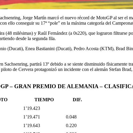
Sachsenring, Jorge Martín marcó el nuevo récord de MotoGP al ser el má
con ello conseguir su 17
ª
“pole” en la máxima categoría del Campeona
ira (48 milésimas) y Raúl Fernández (a 0s220), que lograron filtrarse 
rtiendo desde la segunda fila.
onio (Ducati), Enea Bastianini (Ducati), Pedro Acosta (KTM), Brad Bi
n Sachsenring, partirá 13
º debido a se siente disminuido físicamente tr
l piloto de Cervera protagonizó un incidente con el alemán Stefan Brad,
P – GRAN PREMIO DE ALEMANIA – CLASIFI
TO
TIEMPO
DIF.
1’19.423
1’19.471
0.048
1’19.643
0.220