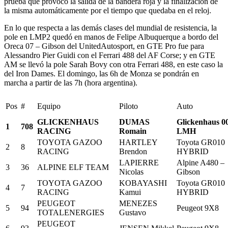
prueba que provocó la salida de la bandera roja y la finalización de
la misma automáticamente por el tiempo que quedaba en el reloj.
En lo que respecta a las demás clases del mundial de resistencia, la
pole en LMP2 quedó en manos de Felipe Albuquerque a bordo del
Oreca 07 – Gibson del UnitedAutosport, en GTE Pro fue para
Alessandro Pier Guidi con el Ferrari 488 del AF Corse; y en GTE
AM se llevó la pole Sarah Bovy con otra Ferrari 488, en este caso la
del Iron Dames. El domingo, las 6h de Monza se pondrán en
marcha a partir de las 7h (hora argentina).
Pos
#
Equipo
Piloto
Auto
GLICKENHAUS
DUMAS
Glickenhaus 0
1
708
RACING
Romain
LMH
TOYOTA GAZOO
HARTLEY
Toyota GR010
2
8
RACING
Brendon
HYBRID
LAPIERRE
Alpine A480 –
3
36
ALPINE ELF TEAM
Nicolas
Gibson
TOYOTA GAZOO
KOBAYASHI
Toyota GR010
4
7
RACING
Kamui
HYBRID
PEUGEOT
MENEZES
5
94
Peugeot 9X8
TOTALENERGIES
Gustavo
PEUGEOT