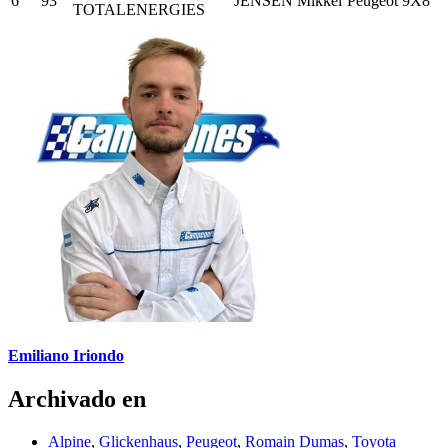
6
93
JENSEN Mikkel
Peugeot 9X8
TOTALENERGIES
Emiliano Iriondo
Archivado en
Alpine
,
Glickenhaus
,
Peugeot
,
Romain Dumas
,
Toyota