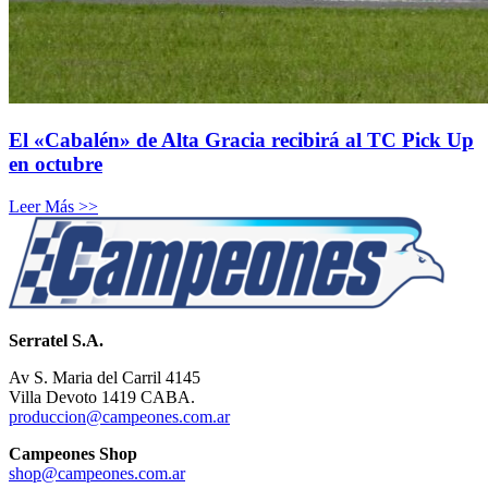
El «Cabalén» de Alta Gracia recibirá al TC Pick Up
en octubre
Leer Más >>
Serratel S.A.
Av S. Maria del Carril 4145
Villa Devoto 1419 CABA.
produccion@campeones.com.ar
Campeones Shop
shop@campeones.com.ar