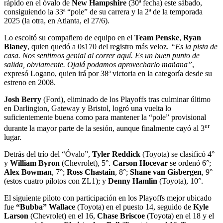
rápido en el óvalo de
New Hampshire
(30ª fecha) este sábado,
consiguiendo la 33ª “pole” de su carrera y la 2ª de la temporada
2025 (la otra, en Atlanta, el 27/6).
Lo escoltó su compañero de equipo en el
Team Penske
,
Ryan
Blaney
, quien quedó a 0s170 del registro más veloz.
“Es la pista de
casa. Nos sentimos genial al correr aquí. Es un buen punto de
salida, obviamente. Ojalá podamos aprovecharlo mañana”
,
expresó Logano, quien irá por 38ª victoria en la categoría desde su
estreno en 2008.
Josh Berry
(Ford), eliminado de los Playoffs tras culminar último
en Darlington, Gateway y Bristol, logró una vuelta lo
suficientemente buena como para mantener la “pole” provisional
er
durante la mayor parte de la sesión, aunque finalmente cayó al 3
lugar.
Detrás del trío del “Óvalo”,
Tyler Reddick
(Toyota) se clasificó 4°
y
William Byron
(Chevrolet), 5°.
Carson Hocevar
se ordenó 6°;
Alex Bowman
, 7°;
Ross Chastain
, 8°;
Shane van Gisbergen
, 9°
(estos cuatro pilotos con ZL1); y
Denny Hamlin
(Toyota), 10°.
El siguiente piloto con participación en los Playoffs mejor ubicado
fue
“Bubba” Wallace
(Toyota) en el puesto 14, seguido de
Kyle
Larson
(Chevrolet) en el 16,
Chase Briscoe
(Toyota) en el 18 y el