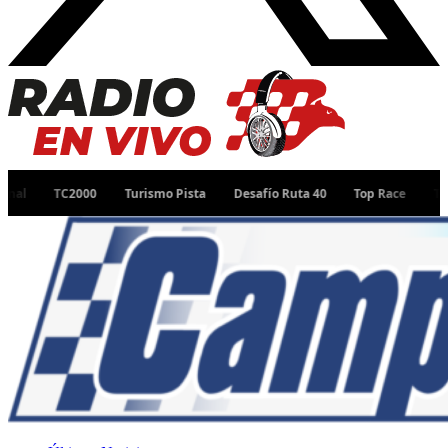
TC2000
Turismo Pista
Desafío Ruta 40
Top Race
TC Pista