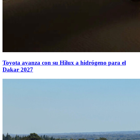
Toyota avanza con su Hilux a hidrógeno para el
Dakar 2027