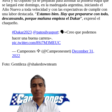
Silva y su copiloto ya se preparan para afrontar la primera etapa que
se largará este domingo, en la madrugada argentina, iniciando el
Año Nuevo a toda velocidad y con las expectativas de cumplir con
una labor destacada. “
Estamos bien. Hay que prepararse con todo,
descansando, porque mañana empieza el Dakar
”, expresó el
chaqueño.
#Dakar2023
@patosilvasport
: 🗣»Creo que podemos
hacer una buena carrera».
pic.twitter.com/8Si7M3MEUC
— Campeones 🦅 (@Campeonesnet)
December 31,
2022
Foto: Gentileza @shakedownteam