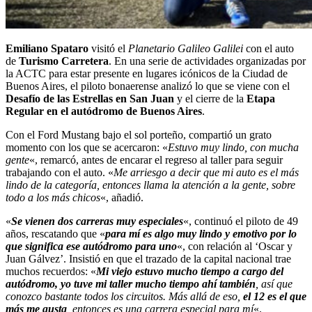
Emiliano Spataro
visitó el
Planetario Galileo Galilei
con el auto
de
Turismo Carretera
. En una serie de actividades organizadas por
la ACTC para estar presente en lugares icónicos de la Ciudad de
Buenos Aires, el piloto bonaerense analizó lo que se viene con el
Desafío de las Estrellas en San Juan
y el cierre de la
Etapa
Regular en el autódromo de Buenos Aires
.
Con el Ford Mustang bajo el sol porteño, compartió un grato
momento con los que se acercaron: «
Estuvo muy lindo, con mucha
gente
«, remarcó, antes de encarar el regreso al taller para seguir
trabajando con el auto. «
Me arriesgo a decir que mi auto es el más
lindo de la categoría, entonces llama la atención a la gente, sobre
todo a los más chicos
«, añadió.
«
Se vienen dos carreras muy especiales
«, continuó el piloto de 49
años, rescatando que «
para mí es algo muy lindo y emotivo por lo
que significa ese autódromo para uno
«, con relación al ‘Oscar y
Juan Gálvez’. Insistió en que el trazado de la capital nacional trae
muchos recuerdos: «
Mi viejo estuvo mucho tiempo a cargo del
autódromo, yo tuve mi taller mucho tiempo ahí también
, así que
conozco bastante todos los circuitos. Más allá de eso,
el 12 es el que
más me gusta
, entonces es una carrera especial para mí
«.