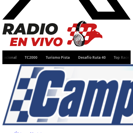
TC2000
Turismo Pista
Desafío Ruta 40
Top Race
TC Pista