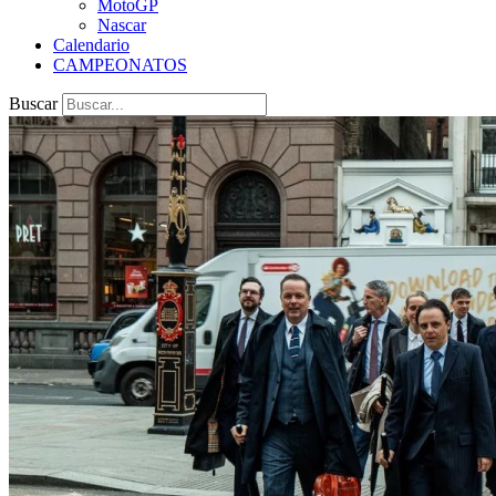
MotoGP
Nascar
Calendario
CAMPEONATOS
Buscar