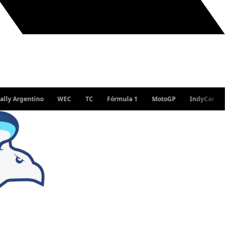
entino
WEC
TC
Fórmula 1
MotoGP
IndyCar
WRC