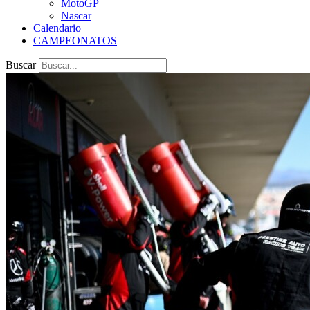
MotoGP
Nascar
Calendario
CAMPEONATOS
Buscar