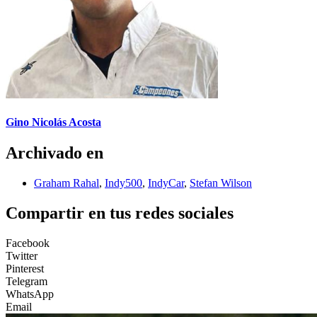
Gino Nicolás Acosta
Archivado en
Graham Rahal
,
Indy500
,
IndyCar
,
Stefan Wilson
Compartir en tus redes sociales
Facebook
Twitter
Pinterest
Telegram
WhatsApp
Email