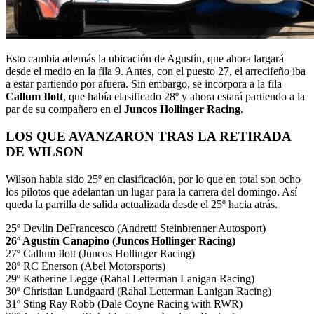
Esto cambia además la ubicación de Agustín, que ahora largará
desde el medio en la fila 9. Antes, con el puesto 27, el arrecifeño iba
a estar partiendo por afuera. Sin embargo, se incorpora a la fila
Callum Ilott
, que había clasificado 28º y ahora estará partiendo a la
par de su compañero en el
Juncos Hollinger Racing
.
LOS QUE AVANZARON TRAS LA RETIRADA
DE WILSON
Wilson había sido 25º en clasificación, por lo que en total son ocho
los pilotos que adelantan un lugar para la carrera del domingo. Así
queda la parrilla de salida actualizada desde el 25º hacia atrás.
25º Devlin DeFrancesco (Andretti Steinbrenner Autosport)
26º Agustín Canapino (Juncos Hollinger Racing)
27º Callum Ilott (Juncos Hollinger Racing)
28º RC Enerson (Abel Motorsports)
29º Katherine Legge (Rahal Letterman Lanigan Racing)
30º Christian Lundgaard (Rahal Letterman Lanigan Racing)
31º Sting Ray Robb (Dale Coyne Racing with RWR)