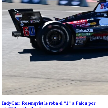
IndyCar: Rosenqvist le roba el “1” a Palou por