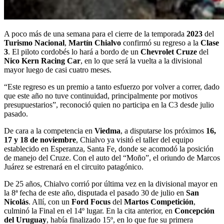
A poco más de una semana para el cierre de la temporada
2023
del
Turismo Nacional
,
Martín Chialvo
confirmó su regreso a la
Clase
3
. El piloto cordobés lo hará a bordo de un
Chevrolet Cruze
del
Nico Kern Racing Car
, en lo que será la vuelta a la divisional
mayor luego de casi cuatro meses.
“Este regreso es un premio a tanto esfuerzo por volver a correr, dado
que este año no tuve continuidad, principalmente por motivos
presupuestarios”, reconoció quien no participa en la C3 desde julio
pasado.
De cara a la competencia en
Viedma
, a disputarse los próximos
16,
17 y 18 de noviembre
, Chialvo ya visitó el taller del equipo
establecido en Esperanza, Santa Fe, donde se acomodó la posición
de manejo del Cruze. Con el auto del “Moño”, el oriundo de Marcos
Juárez se estrenará en el circuito patagónico.
De 25 años, Chialvo corrió por última vez en la divisional mayor en
la 8ª fecha de este año, disputada el pasado 30 de julio en
San
Nicolás
. Allí, con un
Ford Focus
del
Martos Competición
,
culminó la Final en el 14º lugar. En la cita anterior, en
Concepción
del Uruguay
, había finalizado 15º, en lo que fue su primera