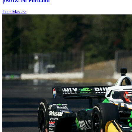
¡0s018! en Portland
Leer Más >>