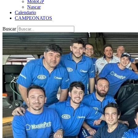
MotoGP
Nascar
Calendario
CAMPEONATOS
Buscar