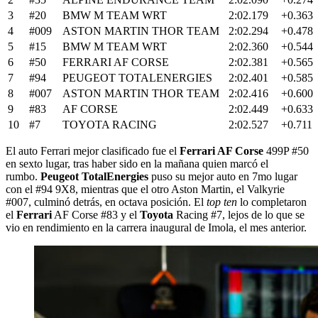
3
#20
BMW M TEAM WRT
2:02.179
+0.363
4
#009
ASTON MARTIN THOR TEAM
2:02.294
+0.478
5
#15
BMW M TEAM WRT
2:02.360
+0.544
6
#50
FERRARI AF CORSE
2:02.381
+0.565
7
#94
PEUGEOT TOTALENERGIES
2:02.401
+0.585
8
#007
ASTON MARTIN THOR TEAM
2:02.416
+0.600
9
#83
AF CORSE
2:02.449
+0.633
10
#7
TOYOTA RACING
2:02.527
+0.711
El auto Ferrari mejor clasificado fue el
Ferrari AF Corse
499P #50
en sexto lugar, tras haber sido en la mañana quien marcó el
rumbo.
Peugeot TotalEnergies
puso su mejor auto en 7mo lugar
con el #94 9X8, mientras que el otro Aston Martin, el Valkyrie
#007, culminó detrás, en octava posición. El
top ten
lo completaron
el
Ferrari
AF Corse #83 y el
Toyota
Racing #7, lejos de lo que se
vio en rendimiento en la carrera inaugural de Imola, el mes anterior.