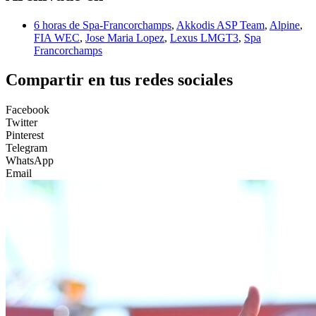
6 horas de Spa-Francorchamps
,
Akkodis ASP Team
,
Alpine
,
FIA WEC
,
Jose Maria Lopez
,
Lexus LMGT3
,
Spa
Francorchamps
Compartir en tus redes sociales
Facebook
Twitter
Pinterest
Telegram
WhatsApp
Email