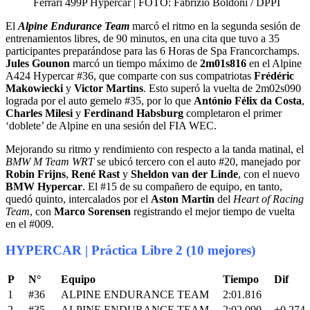
Ferrari 499P Hypercar | FOTO: Fabrizio Boldoni / DPPI
El
Alpine Endurance Team
marcó el ritmo en la segunda sesión de
entrenamientos libres, de 90 minutos, en una cita que tuvo a 35
participantes preparándose para las 6 Horas de Spa Francorchamps.
Jules Gounon
marcó un tiempo máximo de
2m01s816
en el Alpine
A424 Hypercar #36, que comparte con sus compatriotas
Frédéric
Makowiecki
y
Victor Martins
. Esto superó la vuelta de 2m02s090
lograda por el auto gemelo #35, por lo que
António Félix da Costa
,
Charles Milesi
y
Ferdinand Habsburg
completaron el primer
‘doblete’ de Alpine en una sesión del FIA WEC.
Mejorando su ritmo y rendimiento con respecto a la tanda matinal, el
BMW M Team WRT
se ubicó tercero con el auto #20, manejado por
Robin Frijns
,
René Rast
y
Sheldon van der Linde
, con el nuevo
BMW Hypercar
. El #15 de su compañero de equipo, en tanto,
quedó quinto, intercalados por el
Aston Martin
del
Heart of Racing
Team
, con
Marco Sorensen
registrando el mejor tiempo de vuelta
en el #009.
HYPERCAR | Práctica Libre 2 (10 mejores)
P
N°
Equipo
Tiempo
Dif
1
#36
ALPINE ENDURANCE TEAM
2:01.816
2
#35
ALPINE ENDURANCE TEAM
2:02.090
+0.274