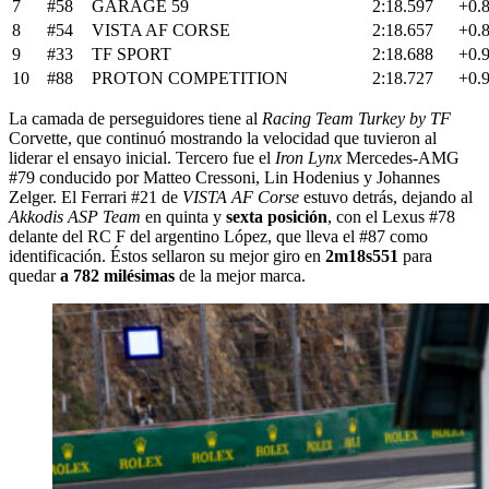
7
#58
GARAGE 59
2:18.597
+0.
8
#54
VISTA AF CORSE
2:18.657
+0.
9
#33
TF SPORT
2:18.688
+0.
10
#88
PROTON COMPETITION
2:18.727
+0.
La camada de perseguidores tiene al
Racing Team Turkey by TF
Corvette, que continuó mostrando la velocidad que tuvieron al
liderar el ensayo inicial. Tercero fue el
Iron Lynx
Mercedes-AMG
#79 conducido por Matteo Cressoni, Lin Hodenius y Johannes
Zelger. El Ferrari #21 de
VISTA AF Corse
estuvo detrás, dejando al
Akkodis ASP Team
en quinta y
sexta posición
, con el Lexus #78
delante del RC F del argentino López, que lleva el #87 como
identificación. Éstos sellaron su mejor giro en
2m18s551
para
quedar
a 782 milésimas
de la mejor marca.