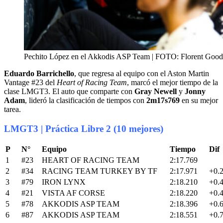
Pechito López en el Akkodis ASP Team | FOTO: Florent Good
Eduardo Barrichello
, que regresa al equipo con el Aston Martin
Vantage #23 del
Heart of Racing Team
, marcó el mejor tiempo de la
clase LMGT3. El auto que comparte con
Gray Newell
y
Jonny
Adam
, lideró la clasificación de tiempos con
2m17s769
en su mejor
tarea.
LMGT3 | Práctica Libre 2 (10 mejores)
P
N°
Equipo
Tiempo
Dif
1
#23
HEART OF RACING TEAM
2:17.769
2
#34
RACING TEAM TURKEY BY TF
2:17.971
+0.
3
#79
IRON LYNX
2:18.210
+0.
4
#21
VISTA AF CORSE
2:18.220
+0.
5
#78
AKKODIS ASP TEAM
2:18.396
+0.
6
#87
AKKODIS ASP TEAM
2:18.551
+0.