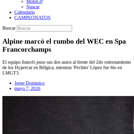
MotoGP
Nascar
Calendario
CAMPEONATOS
Buscar
Alpine marcó el rumbo del WEC en Spa
Francorchamps
El equipo francés puso sus dos autos al frente del 2do entrenamiento
de los Hypercar en Bélgica, mientras 'Pechito' López fue 6to en
LMGT3.
Jorge Dominico
mayo 7, 2026