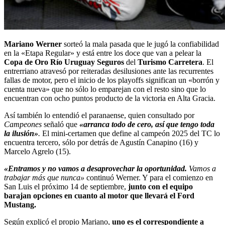
Mariano Werner
sorteó la mala pasada que le jugó la confiabilidad
en la «Etapa Regular» y está entre los doce que van a pelear la
Copa de Oro Río Uruguay Seguros
del
Turismo Carretera
. El
entrerriano atravesó por reiteradas desilusiones ante las recurrentes
fallas de motor, pero el inicio de los playoffs significan un «borrón y
cuenta nueva» que no sólo lo emparejan con el resto sino que lo
encuentran con ocho puntos producto de la victoria en Alta Gracia.
Así también lo entendió el paranaense, quien consultado por
Campeones
señaló que
«arranca todo de cero, así que tengo toda
la ilusión»
.
El mini-certamen que define al campeón 2025 del TC lo
encuentra tercero, sólo por detrás de Agustín Canapino (16) y
Marcelo Agrelo (15).
«Entramos y no vamos a desaprovechar la oportunidad.
Vamos a
trabajar más que nunca»
continuó Werner. Y para el comienzo en
San Luis el próximo 14 de septiembre,
junto con el equipo
barajan opciones en cuanto al motor que llevará el Ford
Mustang.
Según explicó el propio Mariano,
uno es el correspondiente a