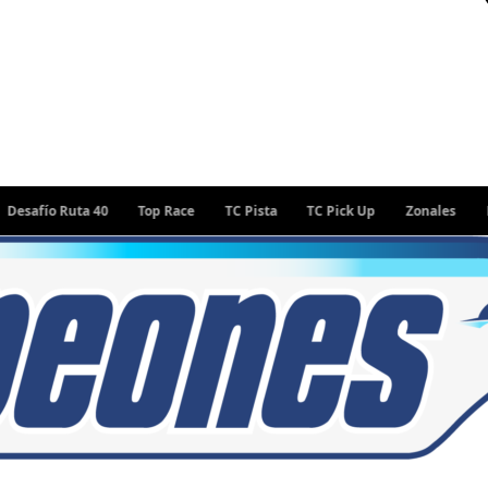
fío Ruta 40
Top Race
TC Pista
TC Pick Up
Zonales
Rally