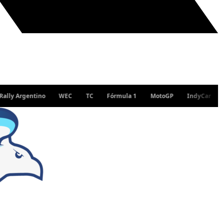
 Argentino
WEC
TC
Fórmula 1
MotoGP
IndyCar
WRC