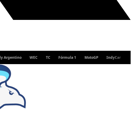
entino
WEC
TC
Fórmula 1
MotoGP
IndyCar
WRC