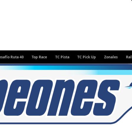
 Ruta 40
Top Race
TC Pista
TC Pick Up
Zonales
Rally Arg