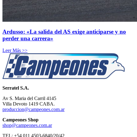
Ardusso: «La salida del AS exige anticiparse y no
perder una carrera»
Leer Más >>
Serratel S.A.
Av S. Maria del Carril 4145
Villa Devoto 1419 CABA.
produccion@campeones.com.ar
Campeones Shop
shop@campeones.com.ar
TEL: +54 011 4503-6840/20/42