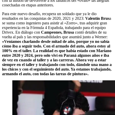
con la ilusión de devolverle a los fanáticos del «óvalo» las alegrías
cosechadas en etapas anteriores.
Para este nuevo desafío, recupera un soldado que ya le dio
resultados en las conquistas de 2020, 2021 y 2023:
Valentín Brus
a
se suma como ingeniero para asistir al «Zorro», tras adquirir gran
experiencia en la Fórmula 4 Española, trabajando para el equipo
Drivex. En diálogo con
Campeones, Brusa
contó detalles de su
vuelta al país y las responsabilidades que asumirá junto a Werner:
«Veníamos charlando desde mitad de año, porque yo no sabía
cómo iba a seguir todo. Con el armado del auto, ahora estoy al
100% en el taller. La realidad es que había estado con Mariano
entre 2020 y 2024, pero solo viví en Paraná algunos años e iba
de vez en cuando al taller y a las carreras. Ahora voy a estar
siempre en el taller y trabajando con todo, dándole una mano a
los chicos y con el seguimiento del auto. Ya estamos trabajando,
armando el auto, con todas las tareas de pintura».