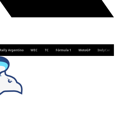
rgentino
WEC
TC
Fórmula 1
MotoGP
IndyCar
WRC