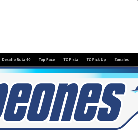
ío Ruta 40
Top Race
TC Pista
TC Pick Up
Zonales
Rally A