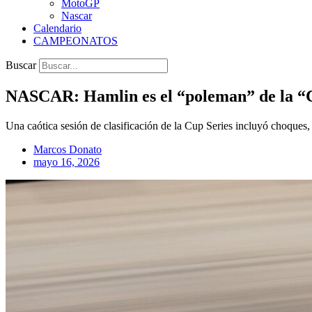
MotoGP
Nascar
Calendario
CAMPEONATOS
Buscar
NASCAR: Hamlin es el “poleman” de la “Ca
Una caótica sesión de clasificación de la Cup Series incluyó choques, 
Marcos Donato
mayo 16, 2026