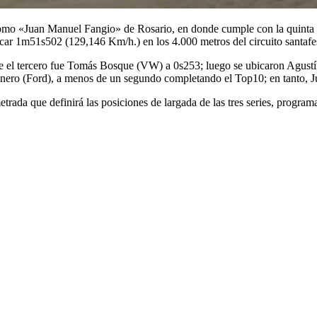
omo «Juan Manuel Fangio» de Rosario, en donde cumple con la quinta fech
arcar 1m51s502 (129,146 Km/h.) en los 4.000 metros del circuito santafe
e el tercero fue Tomás Bosque (VW) a 0s253; luego se ubicaron Agustí
ero (Ford), a menos de un segundo completando el Top10; en tanto, Jua
trada que definirá las posiciones de largada de las tres series, program