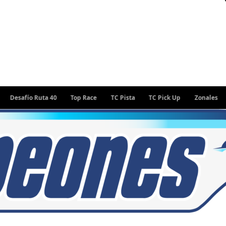
fío Ruta 40
Top Race
TC Pista
TC Pick Up
Zonales
Rally 