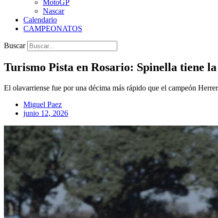
MotoGP
Nascar
Calendario
CAMPEONATOS
Buscar
Turismo Pista en Rosario: Spinella tiene l
El olavarriense fue por una décima más rápido que el campeón Herrera;
Miguel Paez
junio 12, 2026