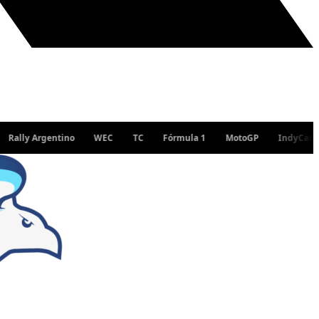
Argentino
WEC
TC
Fórmula 1
MotoGP
IndyCar
WRC