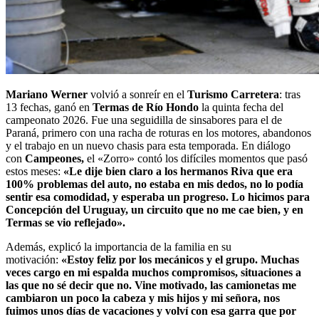
Mariano Werner
volvió a sonreír en el
Turismo Carretera
: tras
13 fechas, ganó en
Termas de Río Hondo
la quinta fecha del
campeonato 2026. Fue una seguidilla de sinsabores para el de
Paraná, primero con una racha de roturas en los motores, abandonos
y el trabajo en un nuevo chasis para esta temporada. En diálogo
con
Campeones,
el «Zorro» contó los difíciles momentos que pasó
estos meses:
«Le dije bien claro a los hermanos Riva que era
100% problemas del auto, no estaba en mis dedos, no lo podía
sentir esa comodidad, y esperaba un progreso. Lo hicimos para
Concepción del Uruguay, un circuito que no me cae bien, y en
Termas se vio reflejado».
Además, explicó la importancia de la familia en su
motivación:
«Estoy feliz por los mecánicos y el grupo. Muchas
veces cargo en mi espalda muchos compromisos, situaciones a
las que no sé decir que no. Vine motivado, las camionetas me
cambiaron un poco la cabeza y mis hijos y mi señora, nos
fuimos unos días de vacaciones y volví con esa garra que por