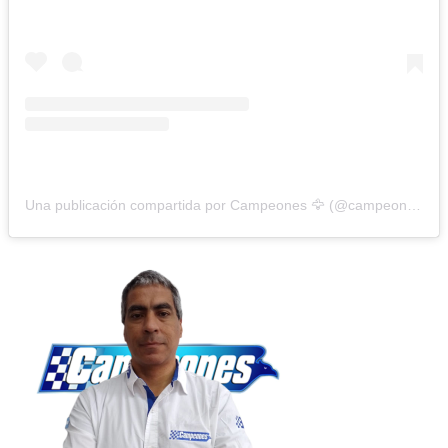
Una publicación compartida por Campeones 🦅 (@campeonesnet)