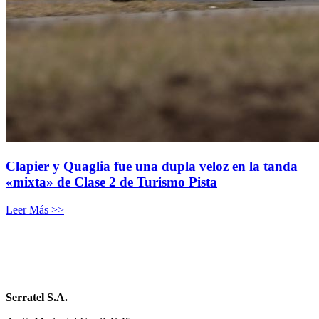
Clapier y Quaglia fue una dupla veloz en la tanda
«mixta» de Clase 2 de Turismo Pista
Leer Más >>
Serratel S.A.