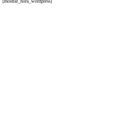
[mostrar_hora_wordpress]