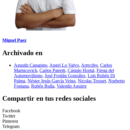
Miguel Paez
Archivado en
Agustín Canapino
,
Angel Lo Valvo
,
Arrecifes
,
Carlos
Marincovich
,
Carlos Pairetti
,
Cástulo Hortal
,
Fiesta del
Automovilismo
,
José Froilán González
,
Luis Rubén Di
Palma
,
Néstor Jesús García Veiga
,
Nicolas Trosset
,
Norberto
Fontana
,
Rubén Bulla
,
Valentín Aguirre
Compartir en tus redes sociales
Facebook
Twitter
Pinterest
Telegram