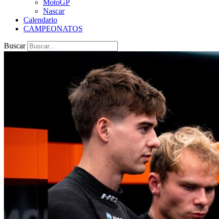
MotoGP
Nascar
Calendario
CAMPEONATOS
Buscar