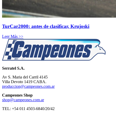
TurCar2000: antes de clasificar, Krujoski
Leer Más >>
Serratel S.A.
Av S. Maria del Carril 4145
Villa Devoto 1419 CABA.
produccion@campeones.com.ar
Campeones Shop
shop@campeones.com.ar
TEL: +54 011 4503-6840/20/42