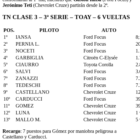
Jerónimo Teti
(Chevrolet Cruze) partirán desde la 2ª.
TN CLASE 3 – 3ª SERIE – TOAY – 6 VUELTAS
POS.
PILOTO
AUTO
1º
IANSA
Ford Focus
8;
2º
PERNIA L.
Ford Focus
2
3º
NOCETI
Ford Focus
1
4º
GARBIGLIA
Citroën C-Elysée
1
5º
CIAURRO
Toyota Corolla
2
6º
SALVI
Ford Focus
3
7º
ZANAZZI
Ford Focus
7
8º
TEDESCHI
Ford Focus
7
9º
CASTELLANO
Chevrolet Cruze
1
10º
CARDUCCI
Ford Focus
3
11º
GOMEZ
Chevrolet Cruze
3
12º
LUNA
Chevrolet Cruze
1 
13º
MALLO M.
Chevrolet Cruze
5 
Recargo
: 7 puestos para Gómez por maniobra peligrosa a
Castellano y Carducci.