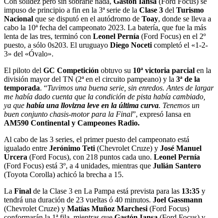
Con solidez pero sin sobrarle nada,
Gastón Iansa
(Ford Focus) se
impuso de principio a fin en la 3ª serie de la
Clase 3
del
Turismo
Nacional
que se disputó en el autódromo de
Toay
, donde se lleva a
cabo la 10ª fecha del campeonato 2023. La batería, que fue la más
lenta de las tres, terminó con
Leonel Pernía
(Ford Focus) en el 2º
puesto, a sólo 0s203. El uruguayo
Diego Noceti
completó el «1-2-
3» del «Óvalo».
El piloto del
GC Competición
obtuvo su
10ª victoria parcial
en la
división mayor del TN (2ª en el circuito pampeano) y la
3ª de la
temporada
. “
Tuvimos una buena serie, sin enredos. Antes de largar
me había dado cuenta que la condición de pista había cambiado,
ya que
había una llovizna leve en la última curva
. Tenemos un
buen conjunto chasis-motor para la Final
”, expresó Iansa en
AM590 Continental y Campeones Radio.
Al cabo de las 3 series, el primer puesto del campeonato está
igualado entre
Jerónimo Teti
(Chevrolet Cruze) y
José Manuel
Urcera
(Ford Focus), con 218 puntos cada uno.
Leonel Pernía
(Ford Focus) está 3º, a 4 unidades, mientras que
Julián Santero
(Toyota Corolla) achicó la brecha a 15.
La
Final
de la Clase 3 en La Pampa está prevista para las
13:35
y
tendrá una duración de 23 vueltas ó 40 minutos.
Joel Gassmann
(Chevrolet Cruze) y
Matías Muñoz Marchesi
(Ford Focus)
conformarán la 1ª fila, mientras que
Gastón Iansa
(Ford Focus) y