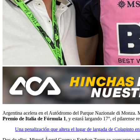
Argentina acelera en el Autódromo del Parque Nazionale di Monza. 
Premio de Italia de Fórmula 1
, y estará largando 17°, el pilarense
Una penalización que altera el lugar de largada de Colapinto en
Dos de ellos, Miguel Ángel Guerra y Esteban Tuero se acercaron y man