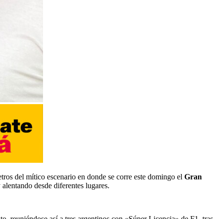
tros del mítico escenario en donde se corre este domingo el
Gran
 alentando desde diferentes lugares.
o, reuniéndose así a tres argentinos con «Súper Licencia» de F1, tras