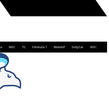
C
TC
Fórmula 1
MotoGP
IndyCar
WRC
Turismo Naci