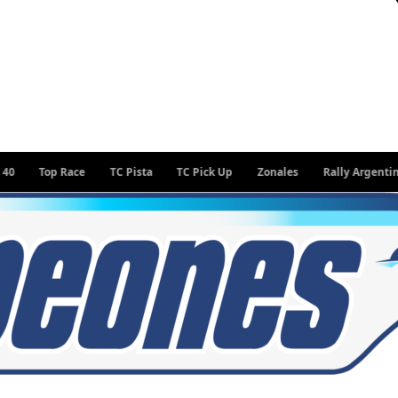
p Race
TC Pista
TC Pick Up
Zonales
Rally Argentino
WE