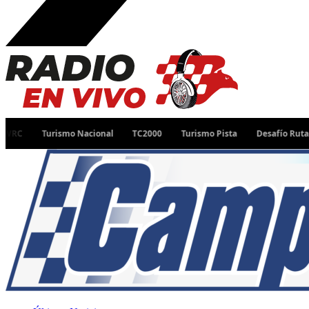
Turismo Nacional
TC2000
Turismo Pista
Desafío Ruta 40
To