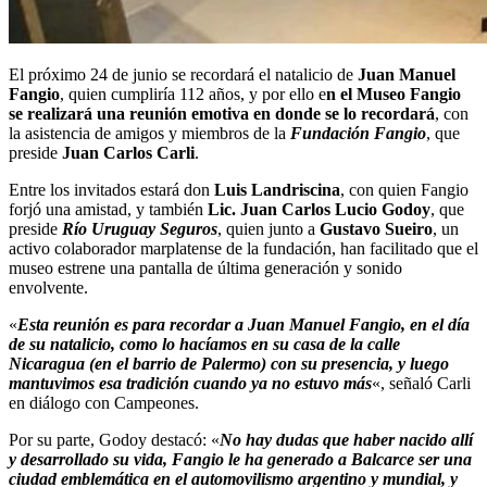
El próximo 24 de junio se recordará el natalicio de
Juan Manuel
Fangio
, quien cumpliría 112 años, y por ello e
n el Museo Fangio
se realizará una reunión emotiva en donde se lo recordará
, con
la asistencia de amigos y miembros de la
Fundación Fangio
, que
preside
Juan Carlos Carli
.
Entre los invitados estará don
Luis Landriscina
, con quien Fangio
forjó una amistad, y también
Lic. Juan Carlos Lucio Godoy
, que
preside
Río Uruguay Seguros
, quien junto a
Gustavo Sueiro
, un
activo colaborador marplatense de la fundación, han facilitado que el
museo estrene una pantalla de última generación y sonido
envolvente.
«
Esta reunión es para recordar a Juan Manuel Fangio, en el día
de su natalicio, como lo hacíamos en su casa de la calle
Nicaragua (en el barrio de Palermo) con su presencia, y luego
mantuvimos esa tradición cuando ya no estuvo más
«, señaló Carli
en diálogo con Campeones.
Por su parte, Godoy destacó: «
No hay dudas que haber nacido allí
y desarrollado su vida, Fangio le ha generado a Balcarce ser una
ciudad emblemática en el automovilismo argentino y mundial, y