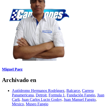
Miguel Paez
Archivado en
Autódromo Hermanos Rodríguez
,
Balcarce
,
Carrera
Panamericana
,
Detroit
,
Formula 1
,
Fundación Fangio
,
Juan
Carli
,
Juan Carlos Lucio Godoy
,
Juan Manuel Fangio
,
Mexico
,
Museo Fangio