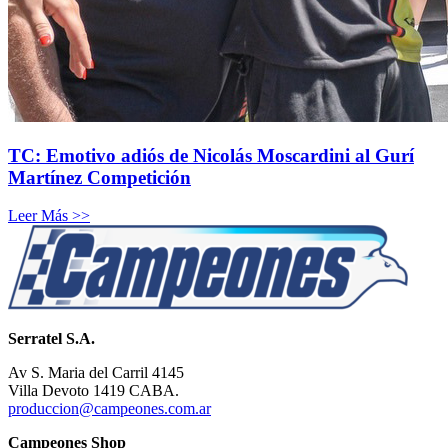
TC: Emotivo adiós de Nicolás Moscardini al Gurí
Martínez Competición
Leer Más >>
Serratel S.A.
Av S. Maria del Carril 4145
Villa Devoto 1419 CABA.
produccion@campeones.com.ar
Campeones Shop