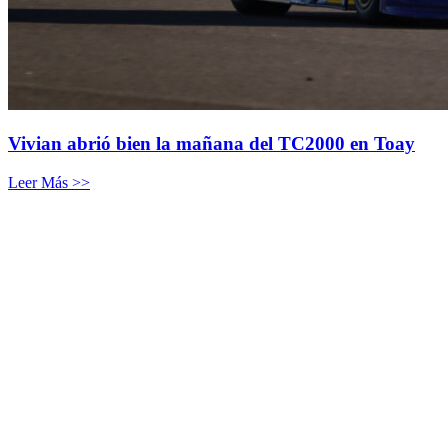
Vivian abrió bien la mañana del TC2000 en Toay
Leer Más >>