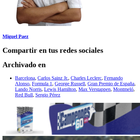
Miguel Paez
Compartir en tus redes sociales
Archivado en
Barcelona
,
Carlos Sainz Jr.
,
Charles Leclerc
,
Fernando
Alonso
,
Formula 1
,
George Russell
,
Gran Premio de España
,
Lando Norris
,
Lewis Hamilton
,
Max Verstappen
,
Montmeló
,
Red Bull
,
Sergio Pérez