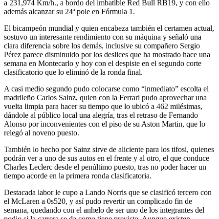
a 231,974 Km/h., a bordo del imbatible Red Bull RB19, y con ello
además alcanzar su 24ª pole en Fórmula 1.
El bicampeón mundial y quien encabeza también el certamen actual,
sostuvo un interesante rendimiento con su máquina y señaló una
clara diferencia sobre los demás, inclusive su compañero Sergio
Pérez parece disminuido por los deslices que ha mostrado hace una
semana en Montecarlo y hoy con el despiste en el segundo corte
clasificatorio que lo eliminó de la ronda final.
A casi medio segundo pudo colocarse como “inmediato” escolta el
madrileño Carlos Sainz, quien con la Ferrari pudo aprovechar una
vuelta limpia para hacer su tiempo que lo ubicó a 462 milésimas,
dándole al público local una alegría, tras el retraso de Fernando
Alonso por inconvenientes con el piso de su Aston Martin, que lo
relegó al noveno puesto.
También lo hecho por Sainz sirve de aliciente para los tifosi, quienes
podrán ver a uno de sus autos en el frente y al otro, el que conduce
Charles Leclerc desde el penúltimo puesto, tras no poder hacer un
tiempo acorde en la primera ronda clasificatoria.
Destacada labor le cupo a Lando Norris que se clasificó tercero con
el McLaren a 0s520, y así pudo revertir un complicado fin de
semana, quedando con el anhelo de ser uno de los integrantes del
podio si la carrera se da como tiene previsto. Aunque existen