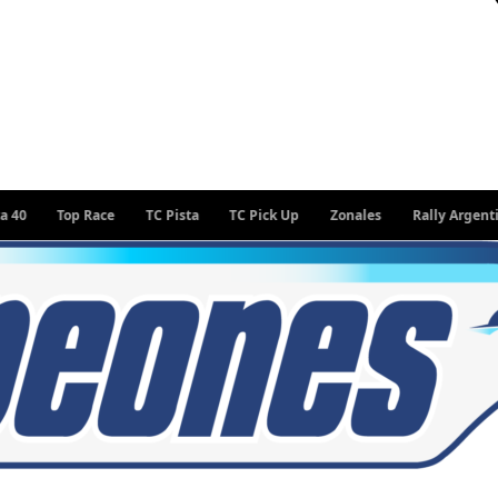
Top Race
TC Pista
TC Pick Up
Zonales
Rally Argentino
W