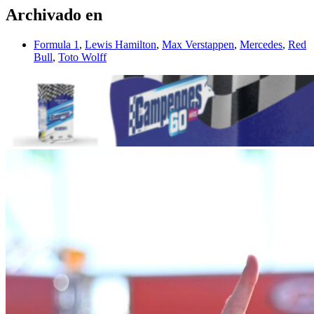
Archivado en
Formula 1
,
Lewis Hamilton
,
Max Verstappen
,
Mercedes
,
Red
Bull
,
Toto Wolff