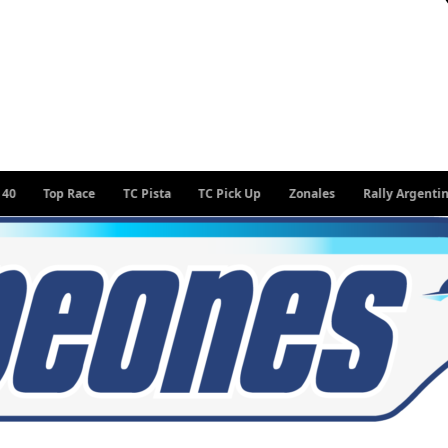
Top Race
TC Pista
TC Pick Up
Zonales
Rally Argentino
W