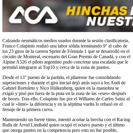
Calzando neumáticos medios usados durante la sesión clasificatoria,
Franco Colapinto realizó una labor sólida terminando 9° al cabo de
los 23 giros de la carrera Sprint de Fórmula 1 que se desarrolló en el
circuito de Montreal, escenario del Gran Premio de Canadá, y con el
Alpine A526 el piloto argentino pudo concretar una escalada que le
permitió integrarse al Top10 y cerca de la zona de puntos.
Desde el 13° puesto de la partida, el pilarense fue consolidando
superaciones y durante el giro inicial dejó atrás suyo a los Audi de
Gabriel Bortoleto y Nico Hülkenberg, quien en la maniobra se
exigió y pisó por fuera de la pista en la zona de las «eses» después
de boxes. Tras ello, Colapinto fue por el Williams de Carlos Sainz al
cual le «limó» la diferencia y en la séptima vuelta lo rebasó en el
frenaje de la primera curva.
Manteniendo un fuerte ritmo, intentó acortar la brecha con el Racing
Bulls de Arvid Lindbald quien ocupó el octavo puesto y el último
que otorga puntos en la competencia pero esto no fue posible,