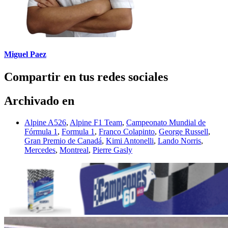
Miguel Paez
Compartir en tus redes sociales
Archivado en
Alpine A526
,
Alpine F1 Team
,
Campeonato Mundial de
Fórmula 1
,
Formula 1
,
Franco Colapinto
,
George Russell
,
Gran Premio de Canadá
,
Kimi Antonelli
,
Lando Norris
,
Mercedes
,
Montreal
,
Pierre Gasly