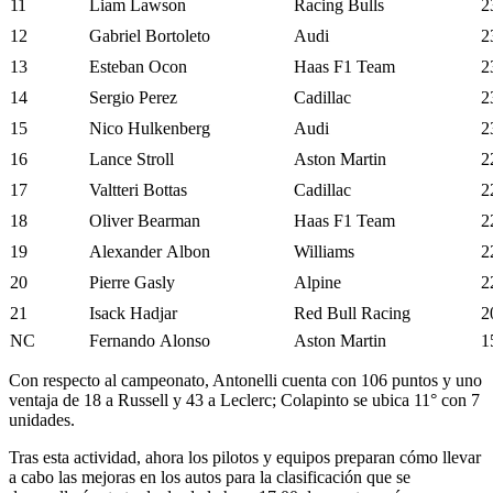
11
Liam Lawson
Racing Bulls
2
12
Gabriel Bortoleto
Audi
2
13
Esteban Ocon
Haas F1 Team
2
14
Sergio Perez
Cadillac
2
15
Nico Hulkenberg
Audi
2
16
Lance Stroll
Aston Martin
2
17
Valtteri Bottas
Cadillac
2
18
Oliver Bearman
Haas F1 Team
2
19
Alexander Albon
Williams
2
20
Pierre Gasly
Alpine
2
21
Isack Hadjar
Red Bull Racing
2
NC
Fernando Alonso
Aston Martin
1
Con respecto al campeonato, Antonelli cuenta con 106 puntos y uno
ventaja de 18 a Russell y 43 a Leclerc; Colapinto se ubica 11° con 7
unidades.
Tras esta actividad, ahora los pilotos y equipos preparan cómo llevar
a cabo las mejoras en los autos para la clasificación que se