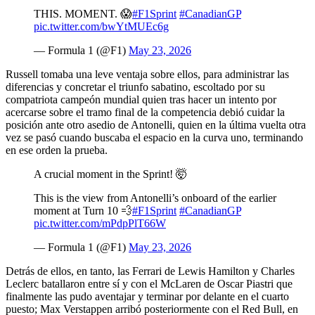
THIS. MOMENT. 😱
#F1Sprint
#CanadianGP
pic.twitter.com/bwYtMUEc6g
— Formula 1 (@F1)
May 23, 2026
Russell tomaba una leve ventaja sobre ellos, para administrar las
diferencias y concretar el triunfo sabatino, escoltado por su
compatriota campeón mundial quien tras hacer un intento por
acercarse sobre el tramo final de la competencia debió cuidar la
posición ante otro asedio de Antonelli, quien en la última vuelta otra
vez se pasó cuando buscaba el espacio en la curva uno, terminando
en ese orden la prueba.
A crucial moment in the Sprint! 🤯
This is the view from Antonelli’s onboard of the earlier
moment at Turn 10 💨
#F1Sprint
#CanadianGP
pic.twitter.com/mPdpPlT66W
— Formula 1 (@F1)
May 23, 2026
Detrás de ellos, en tanto, las Ferrari de Lewis Hamilton y Charles
Leclerc batallaron entre sí y con el McLaren de Oscar Piastri que
finalmente las pudo aventajar y terminar por delante en el cuarto
puesto; Max Verstappen arribó posteriormente con el Red Bull, en