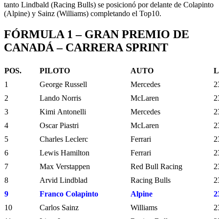
tanto Lindbald (Racing Bulls) se posicionó por delante de Colapinto
(Alpine) y Sainz (Williams) completando el Top10.
FÓRMULA 1 – GRAN PREMIO DE
CANADÁ – CARRERA SPRINT
POS.
PILOTO
AUTO
L
1
George Russell
Mercedes
2
2
Lando Norris
McLaren
2
3
Kimi Antonelli
Mercedes
2
4
Oscar Piastri
McLaren
2
5
Charles Leclerc
Ferrari
2
6
Lewis Hamilton
Ferrari
2
7
Max Verstappen
Red Bull Racing
2
8
Arvid Lindblad
Racing Bulls
2
9
Franco Colapinto
Alpine
2
10
Carlos Sainz
Williams
2