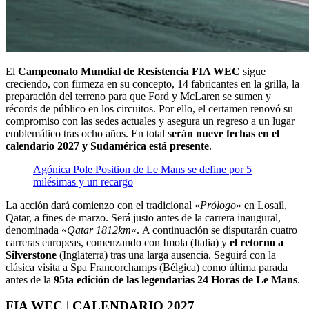
El
Campeonato Mundial de Resistencia FIA WEC
sigue
creciendo, con firmeza en su concepto, 14 fabricantes en la grilla, la
preparación del terreno para que Ford y McLaren se sumen y
récords de público en los circuitos. Por ello, el certamen renovó su
compromiso con las sedes actuales y asegura un regreso a un lugar
emblemático tras ocho años. En total s
erán nueve fechas en el
calendario 2027 y Sudamérica está presente
.
Agónica Pole Position de Le Mans se define por 5
milésimas y un recargo
La acción dará comienzo con el tradicional «
Prólogo
» en Losail,
Qatar, a fines de marzo. Será justo antes de la carrera inaugural,
denominada «
Qatar 1812km
«. A continuación se disputarán cuatro
carreras europeas, comenzando con Imola (Italia) y
el retorno a
Silverstone
(Inglaterra) tras una larga ausencia. Seguirá con la
clásica visita a Spa Francorchamps (Bélgica) como última parada
antes de la
95ta edición de las legendarias 24 Horas de Le Mans
.
FIA WEC | CALENDARIO 2027