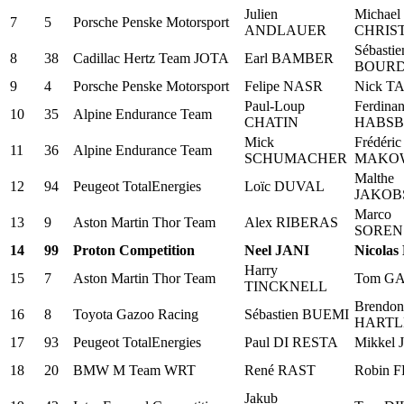
Julien
Michael
7
5
Porsche Penske Motorsport
ANDLAUER
CHRIS
Sébastie
8
38
Cadillac Hertz Team JOTA
Earl BAMBER
BOURD
9
4
Porsche Penske Motorsport
Felipe NASR
Nick 
Paul-Loup
Ferdina
10
35
Alpine Endurance Team
CHATIN
HABS
Mick
Frédéric
11
36
Alpine Endurance Team
SCHUMACHER
MAKOW
Malthe
12
94
Peugeot TotalEnergies
Loïc DUVAL
JAKOB
Marco
13
9
Aston Martin Thor Team
Alex RIBERAS
SOREN
14
99
Proton Competition
Neel JANI
Nicolas
Harry
15
7
Aston Martin Thor Team
Tom G
TINCKNELL
Brendon
16
8
Toyota Gazoo Racing
Sébastien BUEMI
HARTL
17
93
Peugeot TotalEnergies
Paul DI RESTA
Mikkel
18
20
BMW M Team WRT
René RAST
Robin 
Jakub