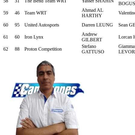
58
31
The Bend Team WRT
Yasser SHAHIN
BOGUS
Ahmad AL
59
46
Team WRT
Valenti
HARTHY
60
95
United Autosports
Darren LEUNG
Sean G
Andrew
61
60
Iron Lynx
Lorcan
GILBERT
Stefano
Giamma
62
88
Proton Competition
GATTUSO
LEVOR