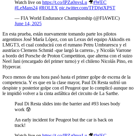
Watch live on
https://t.co/IPZa0nvsLu
🎥
#WEC
#LeMans24
#ROLEX
pic.twitter.com/TFDfgiXPST
— FIA World Endurance Championship (@FIAWEC)
June 14, 2025
En esta prueba, están nuevamente tomando parte los pilotos
argentinos José María López, con un Lexus del equipo Akkodis en
LMGT3, el cual conducirá con el rumano Petru Umbrarescu y el
austríaco Clemens Schmid -que largó la carrera-, y Nicolás Varrone
a bordo del Porsche de Proton Competition, que alterna con el suizo
Neel Jani (encargado del primer turno) y el chileno Nicolás Pino, en
Hypercar.
Poco menos de una hora pasó hasta el primer golpe de escena de la
competencia. Y es que en la clase mayor, Paul Di Resta sufrió un
despiste y posterior golpe con el Peugeot que lo complicó aunque no
le impidió volver a la cinta asfáltica del circuito de La Sarthe.
Paul Di Resta slides into the barrier and #93 loses body
work 😰
An early incident for Peugeot but the car is back on
track!
Watch live on
https://t.co/IPZa0nvsLu
🎥
#WEC