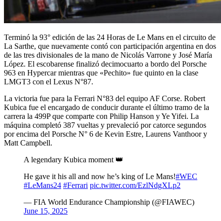
Terminó la 93° edición de las 24 Horas de Le Mans en el circuito de
La Sarthe, que nuevamente contó con participación argentina en dos
de las tres divisionales de la mano de Nicolás Varrone y José María
López. El escobarense finalizó decimocuarto a bordo del Porsche
963 en Hypercar mientras que «Pechito» fue quinto en la clase
LMGT3 con el Lexus N°87.
La victoria fue para la Ferrari N°83 del equipo AF Corse. Robert
Kubica fue el encargado de conducir durante el último tramo de la
carrera la 499P que comparte con Philip Hanson y Ye Yifei. La
máquina completó 387 vueltas y prevaleció por catorce segundos
por encima del Porsche N° 6 de Kevin Estre, Laurens Vanthoor y
Matt Campbell.
A legendary Kubica moment 👑
He gave it his all and now he’s king of Le Mans!
#WEC
#LeMans24
#Ferrari
pic.twitter.com/EzlNdgXLp2
— FIA World Endurance Championship (@FIAWEC)
June 15, 2025