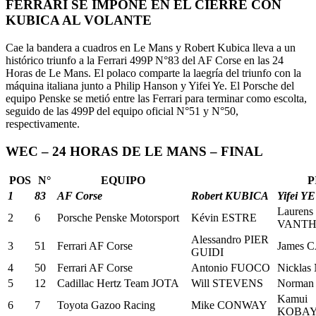
FERRARI SE IMPONE EN EL CIERRE CON
KUBICA AL VOLANTE
Cae la bandera a cuadros en Le Mans y Robert Kubica lleva a un
histórico triunfo a la Ferrari 499P N°83 del AF Corse en las 24
Horas de Le Mans. El polaco comparte la laegría del triunfo con la
máquina italiana junto a Philip Hanson y Yifei Ye. El Porsche del
equipo Penske se metió entre las Ferrari para terminar como escolta,
seguido de las 499P del equipo oficial N°51 y N°50,
respectivamente.
WEC – 24 HORAS DE LE MANS – FINAL
POS
N°
EQUIPO
P
1
83
AF Corse
Robert KUBICA
Yifei YE
Laurens
2
6
Porsche Penske Motorsport
Kévin ESTRE
VANT
Alessandro PIER
3
51
Ferrari AF Corse
James
GUIDI
4
50
Ferrari AF Corse
Antonio FUOCO
Nickla
5
12
Cadillac Hertz Team JOTA
Will STEVENS
Norman
Kamui
6
7
Toyota Gazoo Racing
Mike CONWAY
KOBAY