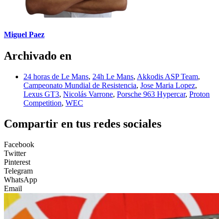
Miguel Paez
Archivado en
24 horas de Le Mans
,
24h Le Mans
,
Akkodis ASP Team
,
Campeonato Mundial de Resistencia
,
Jose Maria Lopez
,
Lexus GT3
,
Nicolás Varrone
,
Porsche 963 Hypercar
,
Proton
Competition
,
WEC
Compartir en tus redes sociales
Facebook
Twitter
Pinterest
Telegram
WhatsApp
Email