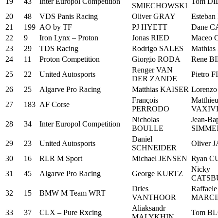
19
43
Inter Europol Competition
Tom D
SMIECHOWSKI
20
48
VDS Panis Racing
Oliver GRAY
Esteba
21
199
AO by TF
PJ HYETT
Dane 
22
9
Iron Lynx – Proton
Jonas RIED
Maceo 
23
29
TDS Racing
Rodrigo SALES
Mathia
24
11
Proton Competition
Giorgio RODA
Rene B
Renger VAN
25
22
United Autosports
Pietro 
DER ZANDE
26
25
Algarve Pro Racing
Matthias KAISER
Lorenz
François
Matthie
27
183
AF Corse
PERRODO
VAXIV
Nicholas
Jean-Bap
28
34
Inter Europol Competition
BOULLE
SIMME
Daniel
29
23
United Autosports
Oliver 
SCHNEIDER
30
16
RLR M Sport
Michael JENSEN
Ryan 
Nicky
31
45
Algarve Pro Racing
George KURTZ
CATSB
Dries
Raffaele
32
15
BMW M Team WRT
VANTHOOR
MARCI
Aliaksandr
33
37
CLX – Pure Rxcing
Tom B
MALYKHIN