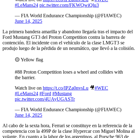
#LeMans24
pic.twitter.com/FKWQwiQlu3
— FIA World Endurance Championship (@FIAWEC)
June 14, 2025
La primera bandera amarilla y abandono llegaría tras el impacto del
Ford Mustang GT3 del Proton Competition contra la barrera de
contención. El incidente con el vehículo de la clase LMGT3 se
produjo luego de la pérdida de un neumático, que llevó a la colisión.
🟡 Yellow flag
#88 Proton Competition loses a wheel and collides with
the barrier.
Watch live on
https://t.co/IPZa0nvsLu
🎥
#WEC
#LeMans24
#Ford
#Mustang
pic.twitter.com/4UAyUGASTr
— FIA World Endurance Championship (@FIAWEC)
June 14, 2025
Al cabo de la sexta hora, Ferrari se constituye en la referencia de la
competencia con la 499P de la clase Hypercar con Miguel Molina al
volante. En cuanto a la labor de los argentinos, al Porsche 963 de