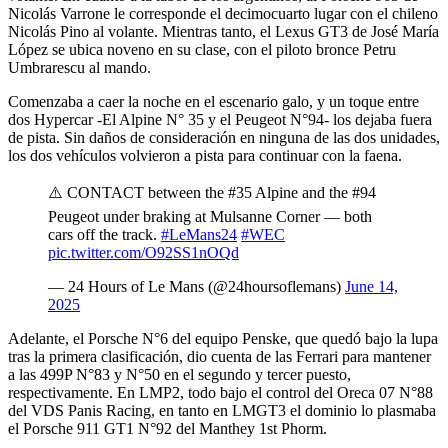
Nicolás Varrone le corresponde el decimocuarto lugar con el chileno
Nicolás Pino al volante. Mientras tanto, el Lexus GT3 de José María
López se ubica noveno en su clase, con el piloto bronce Petru
Umbrarescu al mando.
Comenzaba a caer la noche en el escenario galo, y un toque entre
dos Hypercar -El Alpine N° 35 y el Peugeot N°94- los dejaba fuera
de pista. Sin daños de consideración en ninguna de las dos unidades,
los dos vehículos volvieron a pista para continuar con la faena.
⚠️ CONTACT between the #35 Alpine and the #94
Peugeot under braking at Mulsanne Corner — both
cars off the track.
#LeMans24
#WEC
pic.twitter.com/O92SS1nOQd
— 24 Hours of Le Mans (@24hoursoflemans)
June 14,
2025
Adelante, el Porsche N°6 del equipo Penske, que quedó bajo la lupa
tras la primera clasificación, dio cuenta de las Ferrari para mantener
a las 499P N°83 y N°50 en el segundo y tercer puesto,
respectivamente. En LMP2, todo bajo el control del Oreca 07 N°88
del VDS Panis Racing, en tanto en LMGT3 el dominio lo plasmaba
el Porsche 911 GT1 N°92 del Manthey 1st Phorm.