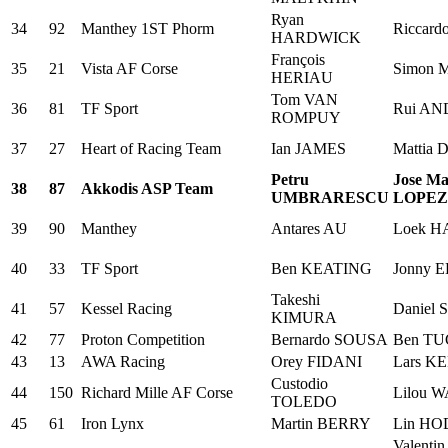
Ryan
34
92
Manthey 1ST Phorm
Riccar
HARDWICK
François
35
21
Vista AF Corse
Simon
HERIAU
Tom VAN
36
81
TF Sport
Rui A
ROMPUY
37
27
Heart of Racing Team
Ian JAMES
Mattia
Petru
Jose Ma
38
87
Akkodis ASP Team
UMBRARESCU
LOPEZ
39
90
Manthey
Antares AU
Loek 
40
33
TF Sport
Ben KEATING
Jonny 
Takeshi
41
57
Kessel Racing
Daniel
KIMURA
42
77
Proton Competition
Bernardo SOUSA
Ben T
43
13
AWA Racing
Orey FIDANI
Lars K
Custodio
44
150
Richard Mille AF Corse
Lilou
TOLEDO
45
61
Iron Lynx
Martin BERRY
Lin HO
Valenti