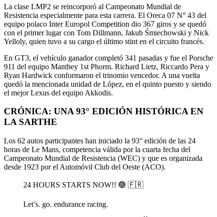
La clase LMP2 se reincorporó al Campeonato Mundial de
Resistencia especialmente para esta carrera. El Oreca 07 N° 43 del
equipo polaco Inter Europol Competition dio 367 giros y se quedó
con el primer lugar con Tom Dillmann, Jakub Śmiechowski y Nick
Yelloly, quien tuvo a su cargo el último stint en el circuito francés.
En GT3, el vehículo ganador completó 341 pasadas y fue el Porsche
911 del equipo Manthey 1st Phorm. Richard Lietz, Riccardo Pera y
Ryan Hardwick conformaron el trinomio vencedor. A una vuelta
quedó la mencionada unidad de López, en el quinto puesto y siendo
el mejor Lexus del equipo Akkodis.
CRÓNICA: UNA 93° EDICIÓN HISTÓRICA EN
LA SARTHE
Los 62 autos participantes han iniciado la 93° edición de las 24
horas de Le Mans, competencia válida por la cuarta fecha del
Campeonato Mundial de Resistencia (WEC) y que es organizada
desde 1923 por el Automóvil Club del Oeste (ACO).
24 HOURS STARTS NOW!! 🟢 🇫🇷
Let’s. go. endurance racing.