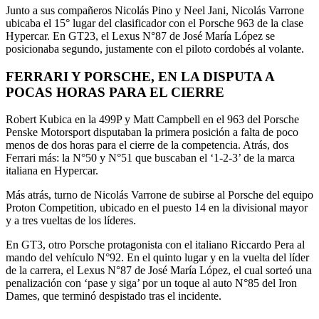
Junto a sus compañeros Nicolás Pino y Neel Jani, Nicolás Varrone
ubicaba el 15° lugar del clasificador con el Porsche 963 de la clase
Hypercar. En GT23, el Lexus N°87 de José María López se
posicionaba segundo, justamente con el piloto cordobés al volante.
FERRARI Y PORSCHE, EN LA DISPUTA A
POCAS HORAS PARA EL CIERRE
Robert Kubica en la 499P y Matt Campbell en el 963 del Porsche
Penske Motorsport disputaban la primera posición a falta de poco
menos de dos horas para el cierre de la competencia. Atrás, dos
Ferrari más: la N°50 y N°51 que buscaban el ‘1-2-3’ de la marca
italiana en Hypercar.
Más atrás, turno de Nicolás Varrone de subirse al Porsche del equipo
Proton Competition, ubicado en el puesto 14 en la divisional mayor
y a tres vueltas de los líderes.
En GT3, otro Porsche protagonista con el italiano Riccardo Pera al
mando del vehículo N°92. En el quinto lugar y en la vuelta del líder
de la carrera, el Lexus N°87 de José María López, el cual sorteó una
penalización con ‘pase y siga’ por un toque al auto N°85 del Iron
Dames, que terminó despistado tras el incidente.