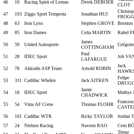
46
10
Racing Spirit of Leman
Derek DEBOER
CLOT
Christop
47
193
Ziggo Sport Tempesta
Jonathan HUI
FROGG
48
63
Iron Lynx
Stephen GROVE
Brento
49
85
Iron Dames
Celia MARTIN
Rahel 
James
50
59
United Autosports
Grégoi
COTTINGHAM
Paul
51
28
IDEC Sport
Job VA
LAFARGUE
Jack
52
78
Akkodis ASP Team
Arnold ROBIN
HAWK
Felipe
53
311
Cadillac Whelen
Jack AITKEN
DRUGO
Jamie
54
18
IDEC Sport
Mathys
CHADWICK
Frances
55
54
Vista AF Corse
Thomas FLOHR
CASTE
56
101
Cadillac WTR
Ricky TAYLOR
Jordan
57
24
Nielsen Racing
Naveen RAO
Cem B
Timur