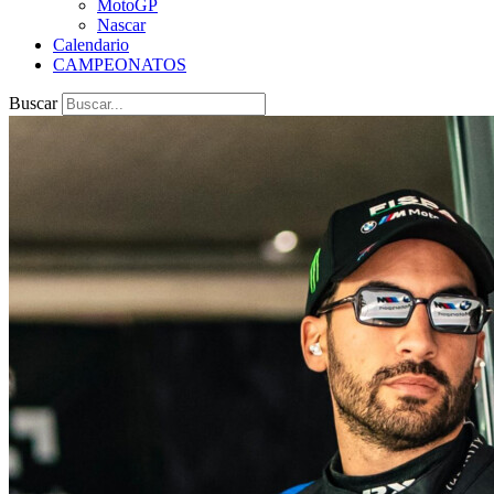
MotoGP
Nascar
Calendario
CAMPEONATOS
Buscar