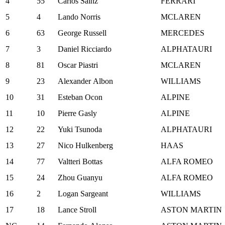
4
55
Carlos Sainz
FERRARI
5
4
Lando Norris
MCLAREN
6
63
George Russell
MERCEDES
7
3
Daniel Ricciardo
ALPHATAURI
8
81
Oscar Piastri
MCLAREN
9
23
Alexander Albon
WILLIAMS
10
31
Esteban Ocon
ALPINE
11
10
Pierre Gasly
ALPINE
12
22
Yuki Tsunoda
ALPHATAURI
13
27
Nico Hulkenberg
HAAS
14
77
Valtteri Bottas
ALFA ROMEO
15
24
Zhou Guanyu
ALFA ROMEO
16
2
Logan Sargeant
WILLIAMS
17
18
Lance Stroll
ASTON MARTIN