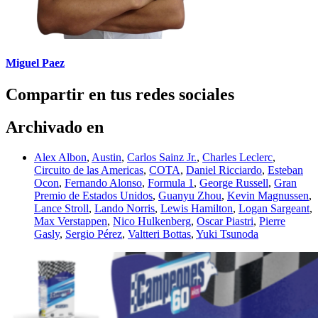
Miguel Paez
Compartir en tus redes sociales
Archivado en
Alex Albon
,
Austin
,
Carlos Sainz Jr.
,
Charles Leclerc
,
Circuito de las Americas
,
COTA
,
Daniel Ricciardo
,
Esteban
Ocon
,
Fernando Alonso
,
Formula 1
,
George Russell
,
Gran
Premio de Estados Unidos
,
Guanyu Zhou
,
Kevin Magnussen
,
Lance Stroll
,
Lando Norris
,
Lewis Hamilton
,
Logan Sargeant
,
Max Verstappen
,
Nico Hulkenberg
,
Oscar Piastri
,
Pierre
Gasly
,
Sergio Pérez
,
Valtteri Bottas
,
Yuki Tsunoda