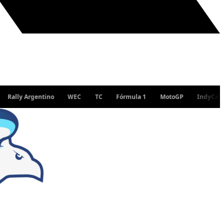
 Argentino
WEC
TC
Fórmula 1
MotoGP
IndyCar
WR