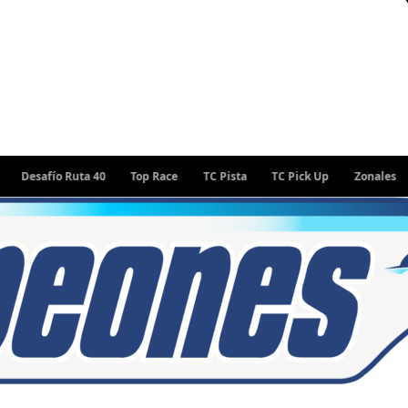
fío Ruta 40
Top Race
TC Pista
TC Pick Up
Zonales
Rally